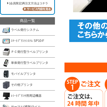
[会員限定]再注文方法はコチラ
商品一覧
ラベル発行システム
ｽﾏｰﾄﾌﾟﾘﾝﾄｼｽﾃﾑ SP10-F
ＰＣ発行型ラベルプリンタ
単体発行型ラベルプリンタ
モバイルプリンタ
その他プリンタ
ﾚｼｰﾄﾌﾟﾘﾝﾀ用周辺機器
サーマル(感熱)ラベル