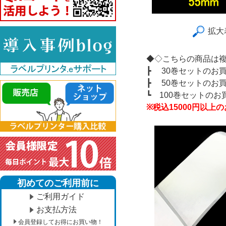
拡大
◆◇こちらの商品は
┣
30巻セットのお
┣
50巻セットのお
┗
100巻セットの
※税込15000円以
初めてのご利用前に
ご利用ガイド
お支払方法
会員登録してお得にお買い物！