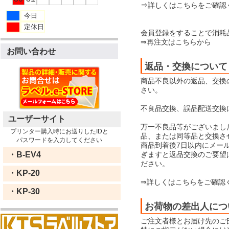
⇒詳しくはこちらをご確認
今日
定休日
会員登録をすることで消耗
⇒再注文はこちらから
お問い合わせ
返品・交換について
商品不良以外の返品、交換
さい。
不良品交換、誤品配送交換
ユーザーサイト
万一不良品等がございまし
プリンター購入時にお送りしたIDと
品、または同等品と交換さ
パスワードを入力してください
商品到着後7日以内にメー
ぎますと返品交換のご要望
・B-EV4
ださい。
・KP-20
⇒詳しくはこちらをご確認
・KP-30
お荷物の差出人につ
ご注文者様とお届け先のご