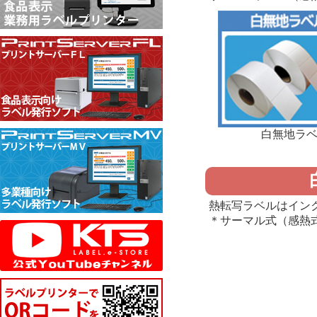
白無地ラベ
熱転写ラベルはイン
＊サーマル式（感熱