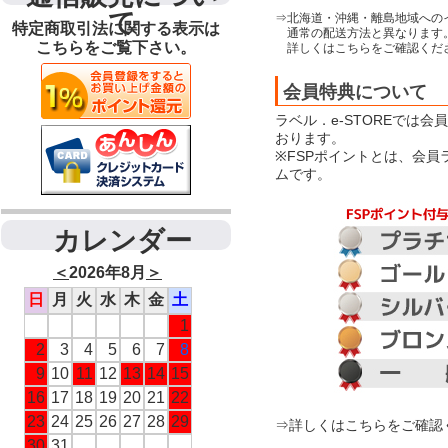
て
⇒北海道・沖縄・離島地域への
特定商取引法に関する表示は
通常の配送方法と異なります
こちらをご覧下さい。
詳しくはこちらをご確認くだ
会員特典について
ラベル．e-STOREでは
おります。
※FSPポイントとは、会
ムです。
カレンダー
＜
2026年8月
＞
日
月
火
水
木
金
土
1
2
3
4
5
6
7
8
9
10
11
12
13
14
15
16
17
18
19
20
21
22
23
24
25
26
27
28
29
⇒詳しくはこちらをご確認
30
31