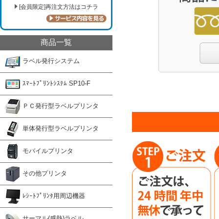
[会員限定]再注文方法はコチラ
商品一覧
ラベル発行システム
ｽﾏｰﾄﾌﾟﾘﾝﾄｼｽﾃﾑ SP10-F
ＰＣ発行型ラベルプリンタ
単体発行型ラベルプリンタ
モバイルプリンタ
その他プリンタ
ﾚｼｰﾄﾌﾟﾘﾝﾀ用周辺機器
サーマル(感熱)ラベル