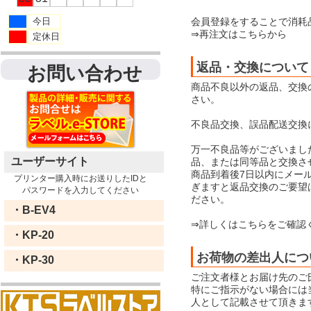
会員登録をすることで消耗
今日
⇒再注文はこちらから
定休日
返品・交換について
お問い合わせ
商品不良以外の返品、交換
さい。
不良品交換、誤品配送交換
万一不良品等がございまし
ユーザーサイト
品、または同等品と交換さ
商品到着後7日以内にメー
プリンター購入時にお送りしたIDと
ぎますと返品交換のご要望
パスワードを入力してください
ださい。
・B-EV4
⇒詳しくはこちらをご確認
・KP-20
お荷物の差出人につ
・KP-30
ご注文者様とお届け先のご
特にご指示がない場合には当店
人として記載させて頂きま