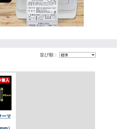
並び順：
サーマ
0mm）