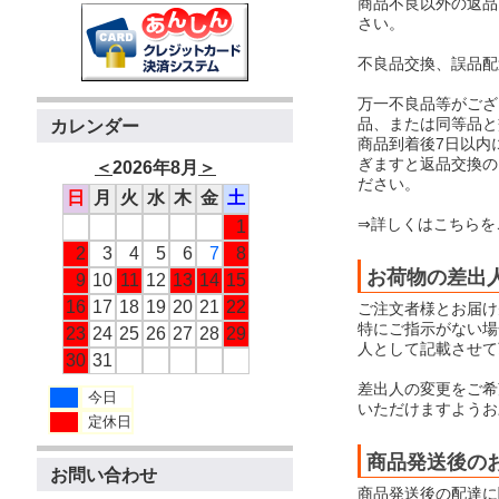
商品不良以外の返品
さい。
不良品交換、誤品配
万一不良品等がござ
品、または同等品と
カレンダー
商品到着後7日以内
ぎますと返品交換の
＜
2026年8月
＞
ださい。
日
月
火
水
木
金
土
⇒詳しくはこちらを
1
2
3
4
5
6
7
8
お荷物の差出
9
10
11
12
13
14
15
16
17
18
19
20
21
22
ご注文者様とお届け
特にご指示がない場合
23
24
25
26
27
28
29
人として記載させて
30
31
差出人の変更をご希
今日
いただけますようお
定休日
商品発送後の
お問い合わせ
商品発送後の配達に