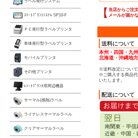
ラベル発行システム
【
当店からご注
メールが届か
ｽﾏｰﾄﾌﾟﾘﾝﾄｼｽﾃﾑ SP10-F
ＰＣ発行型ラベルプリンタ
送料について
単体発行型ラベルプリンタ
本州・四国・九州
北海道・沖縄地方：
モバイルプリンタ
※送料改定について
その他プリンタ
※ご購入する商品代
いたします。
ﾚｼｰﾄﾌﾟﾘﾝﾀ用周辺機器
配送について
サーマル(感熱)ラベル
ライナレスサーマルラベル
クリアサーマルラベル