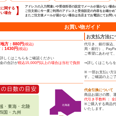
アドレスの入力間違いや受信拒否の設定でメールが届かない場合
】
文に関する
ご注文前に今一度ご利用のアドレスと受信設定の内容をお確かめ
ない場合
またご注文後メールが届かない場合は当店までお電話にてお問い
お買い物ガイド
お支払方法に
地方：880円
(税込)
代引き、銀行振込
1430円
(税込)
局・銀行）、Pay
ご希望にあわせて
詳しくはこちらをご確認ください
金の合計が
税込15,000円以上の場合は当社で負担
⇒詳しくはこちら
※ 一部お支払い方
す。ご確認の上ご
代金引換について
商品お届けの際、
代引き手数料 ： 
※ご購入する商品
いたします。