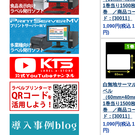
1巻当り1500
巻 ／商品コ
ド：[30011］
1,090円
(税込 1
円)
白無地サーマ
ベル
（60mm×40
1巻当り1500
巻 ／商品コ
ド：[30011］
1,090円
(税込 1
円)