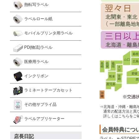
熱転写ラベル
ラベルロール紙
モバイルプリンタ用ラベル
PD(物流)ラベル
医療用ラベル
インクリボン
ラミネートテープカセット
その他サプライ品
⇒北海道・沖縄・離島
通常の配送方法と異
詳しくはこちらをご
ラベルアプリケーター
会員特典につ
店長日記
ラベル．e-STOR