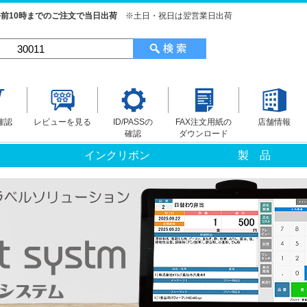
前10時までのご注文で当日出荷
※土日・祝日は翌営業日出荷
確認
レビューを見る
ID/PASSの
FAX注文用紙の
店舗情報
確認
ダウンロード
インクリボン
製 品