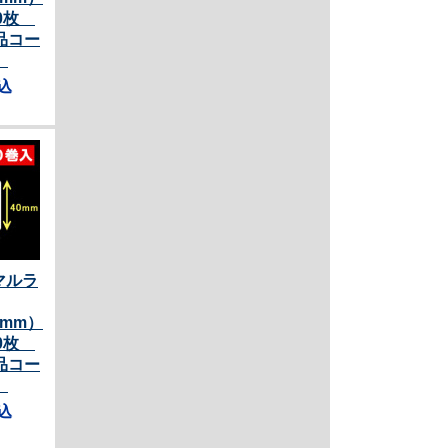
00枚
品コー
］
込
マルラ
0mm）
00枚
品コー
］
込