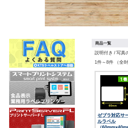
商品一覧
説明付き
/ 写真
1件～8件 （全8
ゼブラ対応サ
ルラベル
（60mm×40