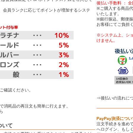
後払い手数料 ： 
※ご購入する商品
は、会員ランクに応じてポイントが増加するシステ
いたします。
※銀行振込、郵便
お客様にてご負担
※システム上、シ
けません。
【お取り扱
ご確認ください。
⇒後払いの流れに
で消耗品の再注文も簡単に行えます。
ら
PayPay決済につい
注文手続きを進めて
ついて
へログイン、もしく