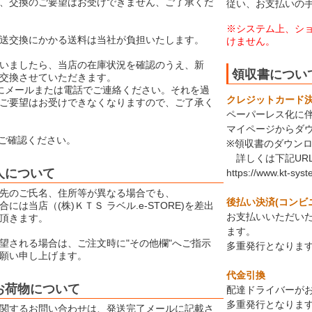
、交換のご要望はお受けできません、ご了承くだ
従い、お支払いの
※システム上、シ
送交換にかかる送料は当社が負担いたします。
けません。
いましたら、当店の在庫状況を確認のうえ、新
領収書につい
交換させていただきます。
にメールまたは電話でご連絡ください。それを過
クレジットカード決済
ご要望はお受けできなくなりますので、ご了承く
ペーパーレス化に
マイページからダ
ご確認ください。
※領収書のダウン
詳しくは下記UR
人について
https://www.kt-sys
先のご氏名、住所等が異なる場合でも、
後払い決済(コンビ
には当店（(株)ＫＴＳ ラベル.e-STORE)を差出
お支払いいただい
頂きます。
ます。
望される場合は、ご注文時に"その他欄"へご指示
多重発行となりま
願い申し上げます。
代金引換
お荷物について
配達ドライバーが
多重発行となりま
関するお問い合わせは、発送完了メールに記載さ